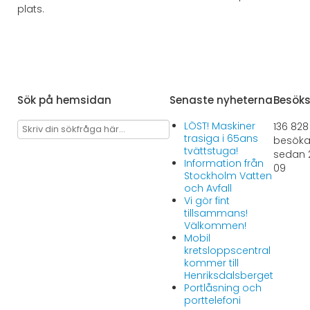
plats.
Sök på hemsidan
Senaste nyheterna
Besök
LÖST! Maskiner
136 828
trasiga i 65ans
besöka
tvättstuga!
sedan 2
Information från
09
Stockholm Vatten
och Avfall
Vi gör fint
tillsammans!
Välkommen!
Mobil
kretsloppscentral
kommer till
Henriksdalsberget
Portlåsning och
porttelefoni